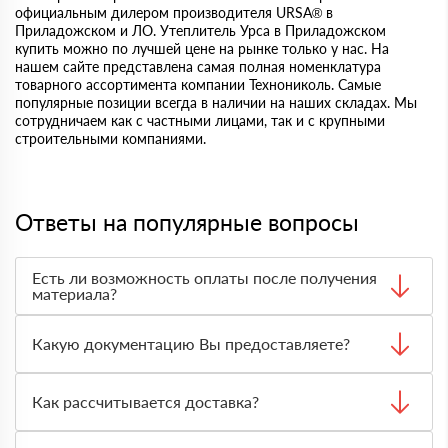
официальным дилером производителя URSA® в
Приладожском и ЛО. Утеплитель Урса в Приладожском
купить можно по лучшей цене на рынке только у нас. На
нашем сайте представлена самая полная номенклатура
товарного ассортимента компании Технониколь. Самые
популярные позиции всегда в наличии на наших складах. Мы
сотрудничаем как с частными лицами, так и с крупными
строительными компаниями.
Ответы на популярные вопросы
Есть ли возможность оплаты после получения
материала?
Да. Самый распространенный способ оплаты у нас -
оплата по факту получения товара. При этом, если
Какую документацию Вы предоставляете?
доставленный товар был ненадлежащего качества, то
Вы вправе от него отказаться.
С каждой товарной позицией мы предоставляем все
сертификаты и паспорта качества, а также товарно-
Как рассчитывается доставка?
транспортную накладную.
После оформления заявки с Вами свяжется