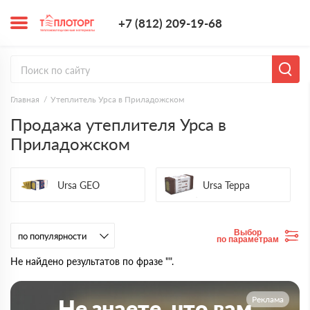
+7 (812) 209-1
+7 (812) 209-19-68
Заказать з
Главная
Утеплитель Урса в Приладожском
Продажа утеплителя Урса в
Приладожском
Ursa GEO
Ursa Терра
Выбор
по параметрам
Не найдено результатов по фразе "".
Реклама
Не знаете, что вам