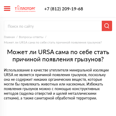
+7 (812) 209-1
+7 (812) 209-19-68
Заказать з
Главная
Вопросы-ответы
Может ли URSA сама по себе стать причиной появления грызунов?
Может ли URSA сама по себе стать
причиной появления грызунов?
Использование в качестве утеплителя минеральной изоляции
URSA не является причиной появления грызунов, поскольку
она не содержит никаких органических веществ, которые
могли бы привлекать животных или насекомых. Избежать
появления грызунов можно с помощью конструктивных
методов (заделка отверстий и щелей металлическими
сетками), а также санитарной обработкой территории.